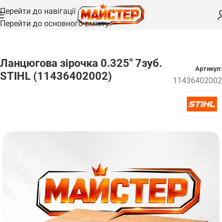
Перейти до навігації
Перейти до основного вмісту
Головна
/
Запчастини для ланцюгів
Ланцюгова зірочка 0.325″ 7зуб.
Артикул:
STIHL (11436402002)
11436402002