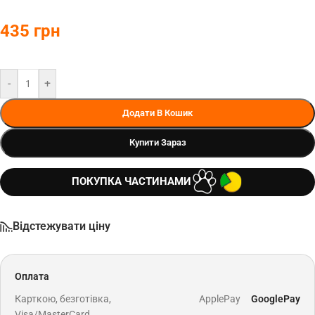
435
грн
-
+
Додати В Кошик
Купити Зараз
ПОКУПКА ЧАСТИНАМИ
Відстежувати ціну
Оплата
Карткою, безготівка,
ApplePay
GooglePay
Visa/MasterCard