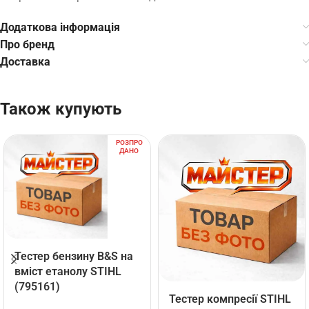
Додаткова інформація
Про бренд
Доставка
Також купують
РОЗПРО
ДАНО
Тестер бензину B&S на
вміст етанолу STIHL
(795161)
Тестер компресії STIHL