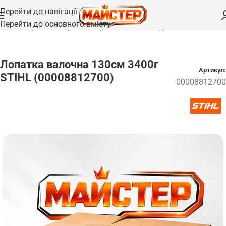
Перейти до навігації
Перейти до основного вмісту
Головна
/
Ручний інструмент та приладдя
/
Спец-інструмент
Лопатка валочна 130см 3400г
Артикул:
STIHL (00008812700)
00008812700