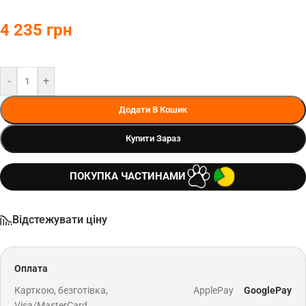
4 235
грн
-
+
Додати В Кошик
Купити Зараз
ПОКУПКА ЧАСТИНАМИ
Відстежувати ціну
Оплата
Карткою, безготівка,
ApplePay
GooglePay
Visa/MasterCard