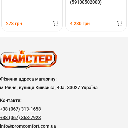
(59108502000)
278
грн
4 280
грн
Фізична адреса магазину:
м.Рівне, вулиця Київська, 40а. 33027 Україна
Контакти:
+38 (067) 313-1658
+38 (067) 363-7923
info@promcomfort.com.ua