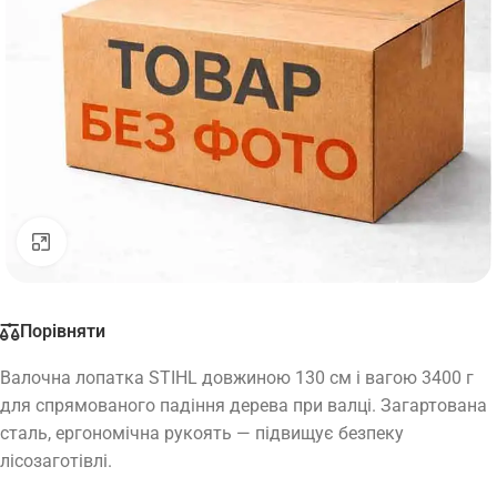
Натисніть, щоб збільшити
Порівняти
Валочна лопатка STIHL довжиною 130 см і вагою 3400 г
для спрямованого падіння дерева при валці. Загартована
сталь, ергономічна рукоять — підвищує безпеку
лісозаготівлі.