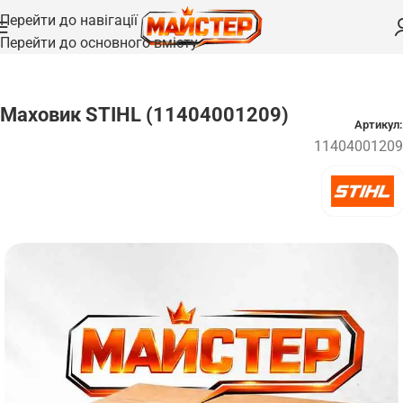
Перейти до навігації
Перейти до основного вмісту
Головна
/
Запчастини
/
Запалювання та свічки
Маховик STIHL (11404001209)
Артикул:
11404001209