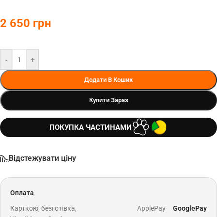
2 650
грн
-
+
Додати В Кошик
Купити Зараз
ПОКУПКА ЧАСТИНАМИ
Відстежувати ціну
Оплата
Карткою, безготівка,
ApplePay
GooglePay