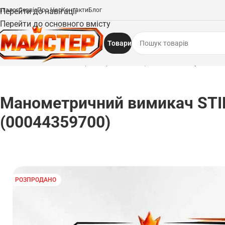
аталог
Перейти до навігації
Сервіс
Про Нас
Контакти
Блог
Перейти до основного вмісту
Товари
Головна
/
Запчастини
/
Електродвигуни та електроніка
/
Манометричний вим
Манометричний вимикач STI
(00044359700)
РОЗПРОДАНО