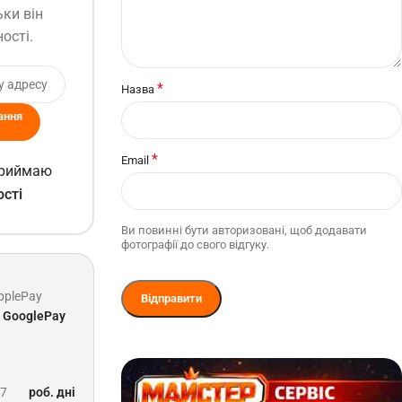
ьки він
ості.
*
Назва
ання
*
Email
 приймаю
ості
Ви повинні бути авторизовані, щоб додавати
фотографії до свого відгуку.
pplePay
GooglePay
-7
роб. дні