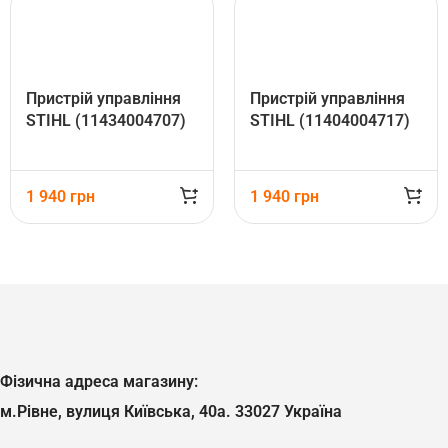
Пристрій управління
Пристрій управління
STIHL (11434004707)
STIHL (11404004717)
1 940
грн
1 940
грн
Фізична адреса магазину:
м.Рівне, вулиця Київська, 40а. 33027 Україна