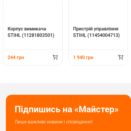
Корпус вимикача
Пристрій управління
STIHL (11281803501)
STIHL (11454004713)
244
грн
1 940
грн
Підпишись на «Майстер»
Лише важливі новини і сповіщення!