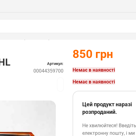
икач STIHL (00044359700)
850
грн
HL
Артикул:
Немає в наявності
00044359700
Немає в наявності
Цей продукт наразі
розпроданий.
Не хвилюйтеся! Введіт
електронну пошту, і ми