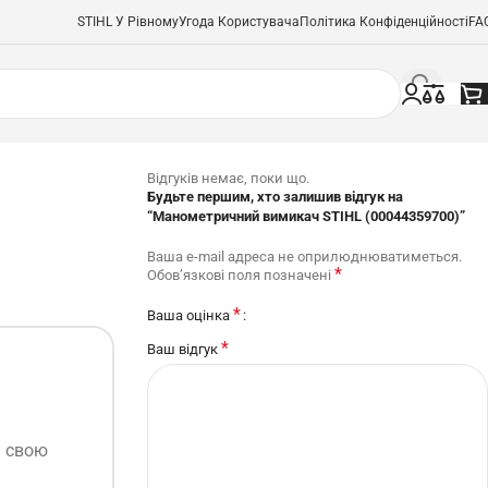
STIHL У Рівному
Угода Користувача
Політика Конфіденційності
FA
Відгуків немає, поки що.
Будьте першим, хто залишив відгук на
“Манометричний вимикач STIHL (00044359700)”
Ваша e-mail адреса не оприлюднюватиметься.
*
Обов’язкові поля позначені
*
Ваша оцінка
*
Ваш відгук
ь свою