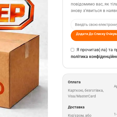
повідомимо вас, як тіл
знову з’явиться в наявн
Додати До Списку Очікув
Я прочитав(-ла) та
політика конфіденційн
Оплата
A
Карткою, безготівка,
Visa/MasterCard
Доставка
1
Кур'єром, або