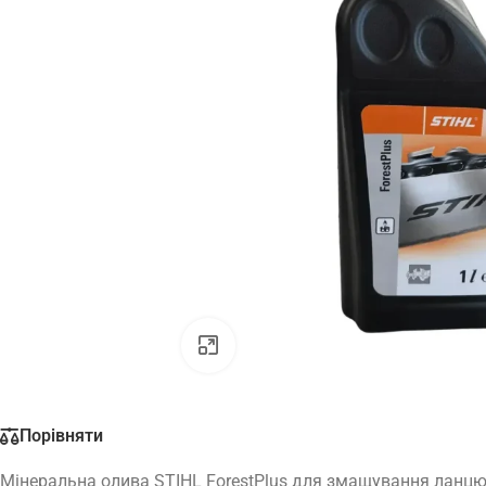
Натисніть, щоб збільшити
Порівняти
Мінеральна олива STIHL ForestPlus для змащування ланцюгі