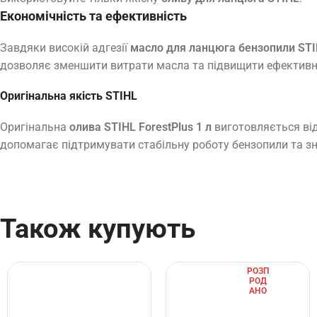
Економічність та ефективність
Завдяки високій адгезії
масло для ланцюга бензопили STIH
дозволяє зменшити витрати масла та підвищити ефективні
Оригінальна якість STIHL
Оригінальна
олива STIHL ForestPlus 1 л
виготовляється від
допомагає підтримувати стабільну роботу бензопили та з
Також купують
РОЗП
РОД
АНО