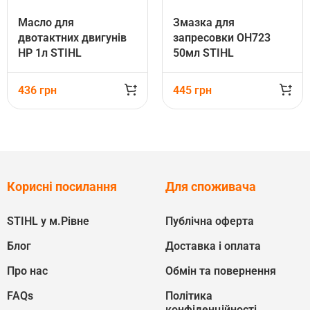
Масло для
Змазка для
двотактних двигунів
запресовки OH723
HP 1л STIHL
50мл STIHL
(07813198410)
(07819579000)
436
грн
445
грн
Корисні посилання
Для споживача
STIHL у м.Рівне
Публічна оферта
Блог
Доставка і оплата
Про нас
Обмін та повернення
FAQs
Політика
конфіденційності