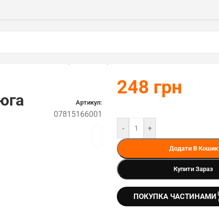
 ForestPlus 1л STIHL (07815166001)
248
грн
юга
Артикул:
07815166001
-
+
Додати В Кошик
Купити Зараз
ПОКУПКА ЧАСТИНАМИ