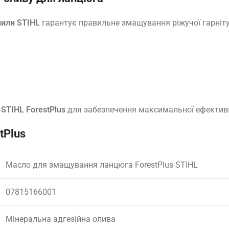
пили STIHL
гарантує правильне змащування ріжучої гарніту
 STIHL ForestPlus
для забезпечення максимальної ефективн
tPlus
Масло для змащування ланцюга ForestPlus STIHL
07815166001
Мінеральна адгезійна олива