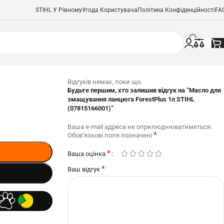
STIHL У Рівному
Угода Користувача
Політика Конфіденційності
FA
Відгуків немає, поки що.
Будьте першим, хто залишив відгук на “Масло для
змащування ланцюга ForestPlus 1л STIHL
(07815166001)”
Ваша e-mail адреса не оприлюднюватиметься.
*
Обов’язкові поля позначені
*
Ваша оцінка
*
Ваш відгук