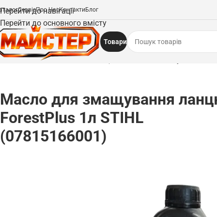
аталог
Перейти до навігації
Сервіс
Про Нас
Контакти
Блог
Перейти до основного вмісту
Товари
Головна
/
Мастила та мастильні матеріали
/
Масло для змащування ланцюга
Масло для змащування ланц
ForestPlus 1л STIHL
(07815166001)