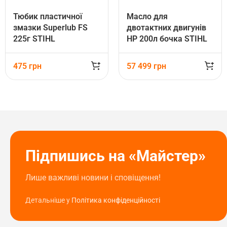
Тюбик пластичної
Масло для
змазки Superlub FS
двотактних двигунів
225г STIHL
НР 200л бочка STIHL
(07811201118)
(07813198468)
475
грн
57 499
грн
Підпишись на «Майстер»
Лише важливі новини і сповіщення!
Детальніше у
Політика конфіденційності