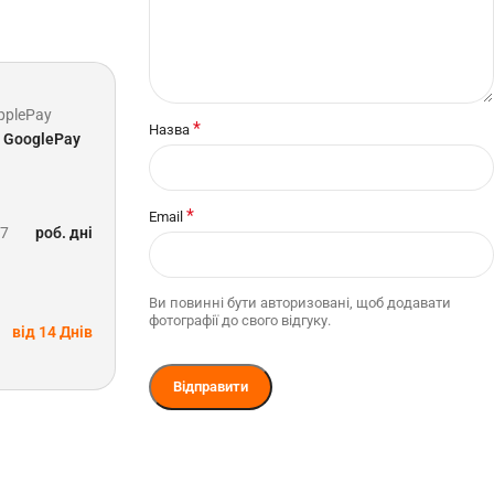
pplePay
*
Назва
GooglePay
*
Email
-7
роб. дні
Ви повинні бути авторизовані, щоб додавати
фотографії до свого відгуку.
від 14 Днів