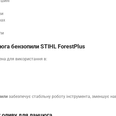
 шині
ри
вах
пи
юга бензопили STIHL ForestPlus
на для використання в:
пили
забезпечує стабільну роботу інструмента, зменшує на
 оливу для ланцюга