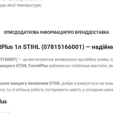
удь-якої температури,
ОПИС
ДОДАТКОВА ІНФОРМАЦІЯ
ПРО БРЕНД
ДОСТАВКА
Plus 1л STIHL (07815166001) — надійн
15166001)
— це високоякісна мінеральна адгезійна олива,
ланцюга STIHL ForestPlus
забезпечує стабільне мастило, з
ання ланцюга бензопили STIHL
добре утримується на повер
су та стабільну роботу інструмента навіть у складних умов
lus