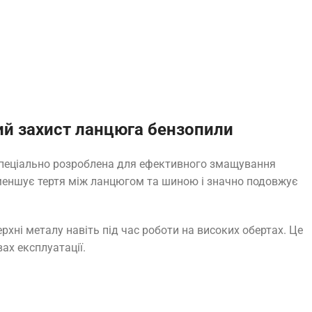
ий захист ланцюга бензопили
 спеціально розроблена для ефективного змащування
меншує тертя між ланцюгом та шиною і значно подовжує
хні металу навіть під час роботи на високих обертах. Це
ах експлуатації.