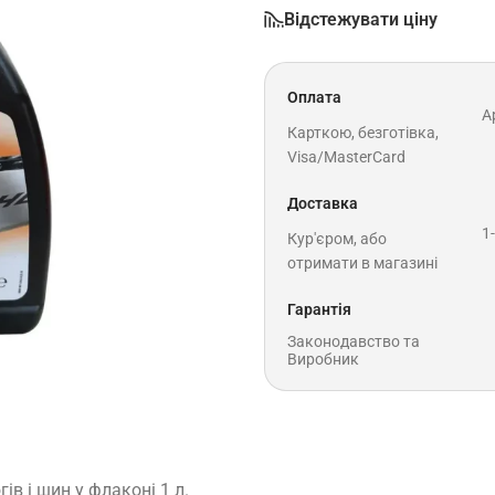
Відстежувати ціну
Оплата
A
Карткою, безготівка,
Visa/MasterCard
Доставка
1
Кур'єром, або
отримати в магазині
Гарантія
Законодавство та
Виробник
в і шин у флаконі 1 л.