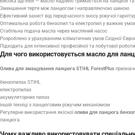
Висока адгезія — масло надійно тримається на ланцюзі та
Зменшення тертя між ланцюгом і направляючою шиною
Ефективний захист від передчасного зносу ріжучої гарніту
Оптимальна робота бензопил та електропил у важких умо
Стабільна подача масла через масляний насос
Розроблено з урахуванням кліматичних умов Східної Євро
Підходить для інтенсивної професійної та побутової роботи
Для чого використовується масло для ланц
Олива для змащування ланцюга STIHL ForestPlus
призначе
бензопилах STIHL
електропилах
акумуляторних пилах
іншій техніці з ланцюговим ріжучим механізмом
Регулярне використання якісної
оливи для ланцюга бензо
ланцюга.
Чому важливо використовувати спеціальну