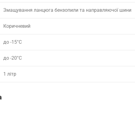
Змащування ланцюга бензопили та направляючої шини
Коричневий
до -15°C
до -20°C
1 літр
а