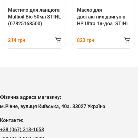
Мастило для ланцюга
Масло для
Multioil Bio 50мл STIHL
двотактних двигунів
(07825168500)
HP Ultra 1л-доз. STIHL
(07813198061)
214
грн
823
грн
Фізична адреса магазину:
м.Рівне, вулиця Київська, 40а. 33027 Україна
Контакти:
+38 (067) 313-1658