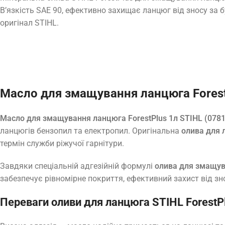
В’язкість SAE 90, ефективно захищає ланцюг від зносу за б
оригінал STIHL.
Масло для змащування ланцюга Forest
Масло для змащування ланцюга ForestPlus 1л STIHL (078
ланцюгів бензопил та електропил. Оригінальна
олива для 
термін служби ріжучої гарнітури.
Завдяки спеціальній адгезійній формулі
олива для змащув
забезпечує рівномірне покриття, ефективний захист від зно
Переваги оливи для ланцюга STIHL ForestP