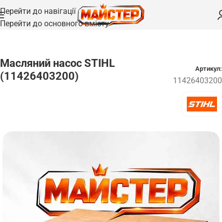
Перейти до навігації
Перейти до основного вмісту
Головна
/
Запчастини
/
Насоси та сопла
Масляний насос STIHL
Артикул:
(11426403200)
11426403200