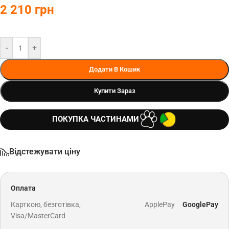
2 210
грн
-
+
Додати В Кошик
Купити Зараз
ПОКУПКА ЧАСТИНАМИ
Відстежувати ціну
Оплата
Карткою, безготівка,
ApplePay
GooglePay
Visa/MasterCard