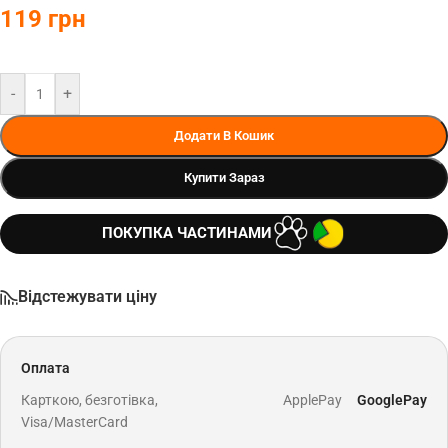
119
грн
-
+
Додати В Кошик
Купити Зараз
ПОКУПКА ЧАСТИНАМИ
Відстежувати ціну
Оплата
Карткою, безготівка,
ApplePay
GooglePay
Visa/MasterCard