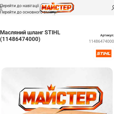
Перейти до навігації
Перейти до основного вмісту
Головна
/
Запчастини
/
Шланги та трубки
Масляний шланг STIHL
Артикул:
(11486474000)
11486474000