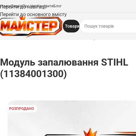
аталог
Перейти до навігації
Сервіс
Про Нас
Контакти
Блог
Перейти до основного вмісту
Товари
Головна
/
Запчастини
/
Запалювання та свічки
/
Модуль запалювання STIHL
Модуль запалювання STIHL
(11384001300)
РОЗПРОДАНО