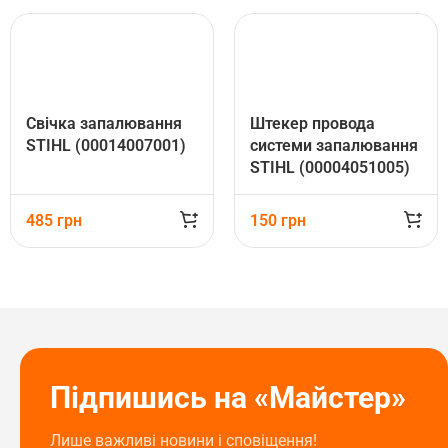
Свічка запалювання
Штекер провода
STIHL (00014007001)
системи запалювання
STIHL (00004051005)
485
грн
150
грн
Підпишись на «Майстер»
Лише важливі новини і сповіщення!