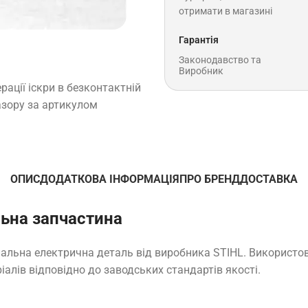
отримати в магазині
Гарантія
Законодавство та
Виробник
ації іскри в безконтактній
азору за артикулом
ОПИС
ДОДАТКОВА ІНФОРМАЦІЯ
ПРО БРЕНД
ДОСТАВКА
ьна запчастина
нальна електрична деталь від виробника STIHL. Використо
іалів відповідно до заводських стандартів якості.