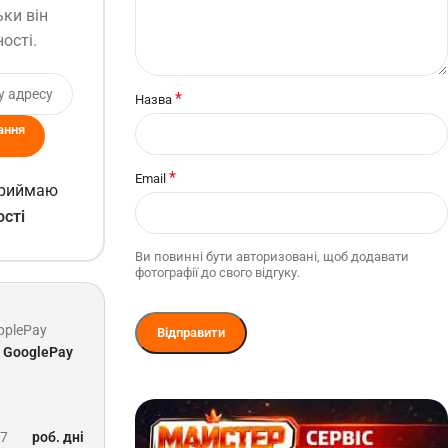
ьки він
ості.
*
Назва
ання
*
Email
 приймаю
ості
Ви повинні бути авторизовані, щоб додавати
фотографії до свого відгуку.
pplePay
GooglePay
-7
роб. дні