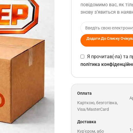
повідомимо вас, як тіл
знову з’явиться в наявн
Додати До Списку Очікув
Я прочитав(-ла) та
політика конфіденційн
Оплата
A
Карткою, безготівка,
Visa/MasterCard
Доставка
1
Кур'єром, або