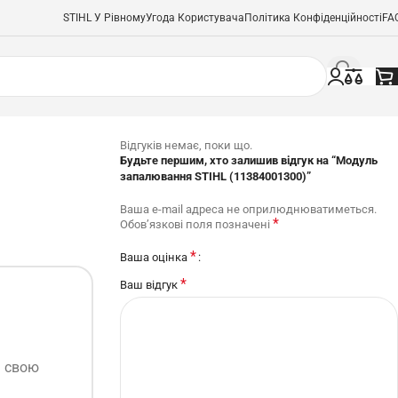
STIHL У Рівному
Угода Користувача
Політика Конфіденційності
FA
Відгуків немає, поки що.
Будьте першим, хто залишив відгук на “Модуль
запалювання STIHL (11384001300)”
Ваша e-mail адреса не оприлюднюватиметься.
*
Обов’язкові поля позначені
*
Ваша оцінка
*
Ваш відгук
ь свою