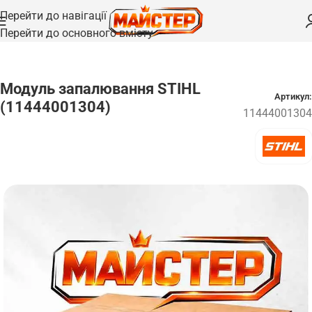
Перейти до навігації
Перейти до основного вмісту
Головна
/
Запчастини
/
Запалювання та свічки
Модуль запалювання STIHL
Артикул:
(11444001304)
11444001304