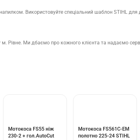
 напилком. Використовуйте спеціальний шаблон STIHL для
 м. Рівне. Ми дбаємо про кожного клієнта та надаємо серв
Мотокоса FS55 ніж
Мотокоса FS561C-EM
230-2 + гол.AutoCut
полотно 225-24 STIHL