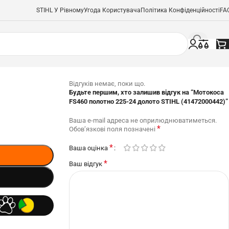
STIHL У Рівному
Угода Користувача
Політика Конфіденційності
FA
Відгуків немає, поки що.
Будьте першим, хто залишив відгук на “Мотокоса
FS460 полотно 225-24 долото STIHL (41472000442)”
Ваша e-mail адреса не оприлюднюватиметься.
*
Обов’язкові поля позначені
*
Ваша оцінка
*
Ваш відгук