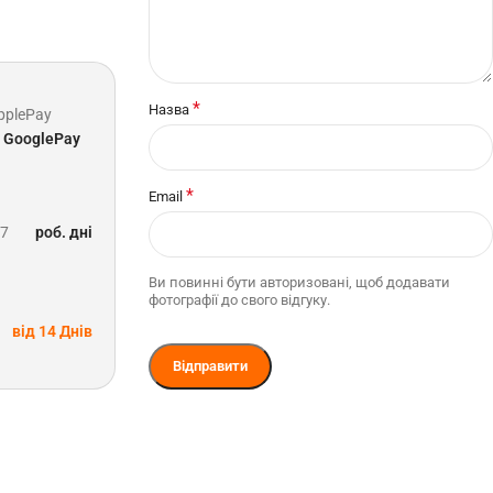
*
Назва
pplePay
GooglePay
*
Email
-7
роб. дні
Ви повинні бути авторизовані, щоб додавати
фотографії до свого відгуку.
від 14 Днів