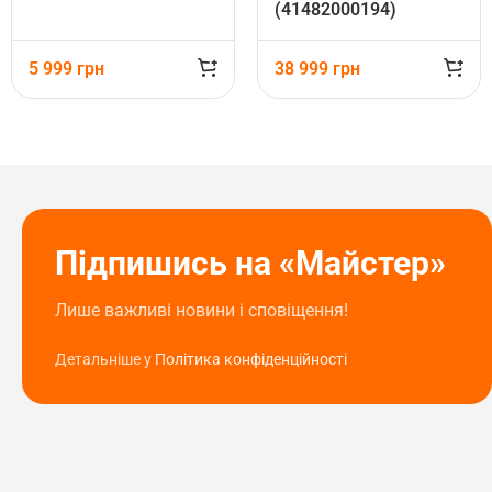
(41482000194)
5 999
грн
38 999
грн
Підпишись на «Майстер»
Лише важливі новини і сповіщення!
Детальніше у
Політика конфіденційності