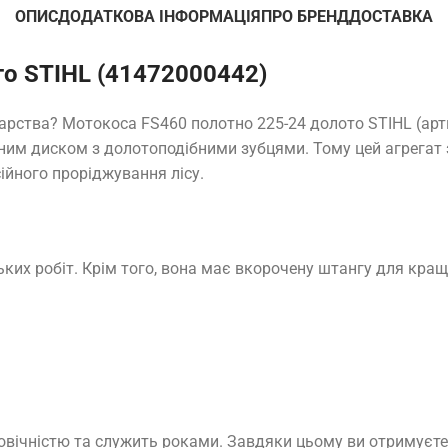
ОПИС
ДОДАТКОВА ІНФОРМАЦІЯ
ПРО БРЕНД
ДОСТАВКА
о STIHL (41472000442)
арства? Мотокоса FS460 полотно 225-24 долото STIHL (арт
ьним диском з долотоподібними зубцями. Тому цей агрегат 
сійного проріджування лісу.
их робіт. Крім того, вона має вкорочену штангу для кращої
овічністю та служить роками. Завдяки цьому ви отримуєте 