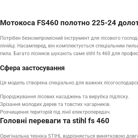
Мотокоса FS460 полотно 225-24 долот
Потрібен безкомпромісний інструмент для лісового господ
лінійці. Насамперед, він комплектується спеціальним пил
пила. Багато лісників шукають саме stihl fs 460 для профе
Сфера застосування
Ця модель створена спеціально для важких лісогосподарськ
Проріджування лісових насаджень та вирубка підліску.
Зрізання молодих дерев та товстих чагарників.
Розчищення територій під лінії електропередач.
Головні переваги та stihl fs 460
Оригінальна техніка STIHL відрізняється винятковою довг