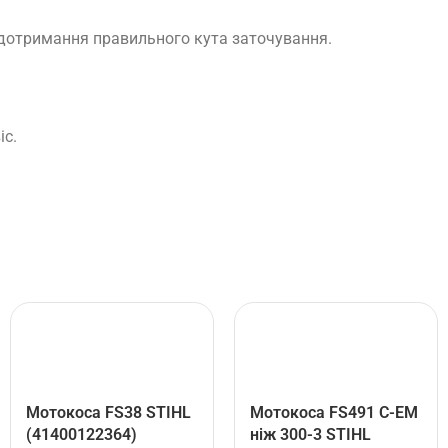
 дотримання правильного кута заточування.
іс.
Мотокоса FS38 STIHL
Мотокоса FS491 C-EM
(41400122364)
ніж 300-3 STIHL