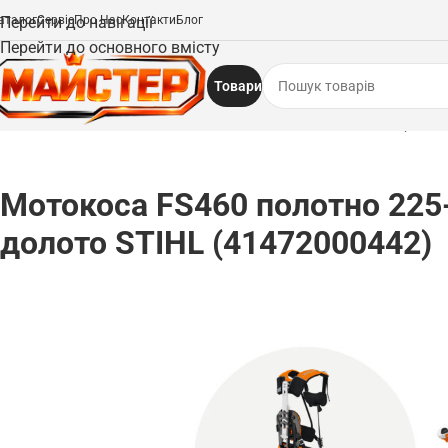
аталог
Перейти до навігації
Сервіс
Про Нас
Контакти
Блог
Перейти до основного вмісту
Товари
Головна
/
Мотокоси
/
Мотокоса FS460 полотно 225-24 долото STIHL (41472
Мотокоса FS460 полотно 225
долото STIHL (41472000442)