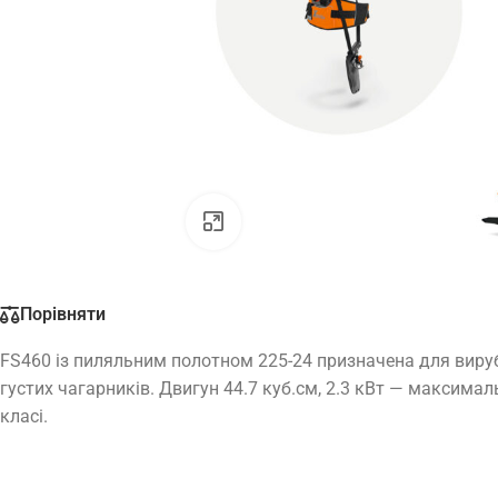
Натисніть, щоб збільшити
Порівняти
FS460 із пиляльним полотном 225-24 призначена для вируб
густих чагарників. Двигун 44.7 куб.см, 2.3 кВт — максима
класі.