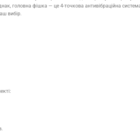
 Однак, головна фішка — це 4-точкова антивібраційна систе
аш вибір.
екті:
в.