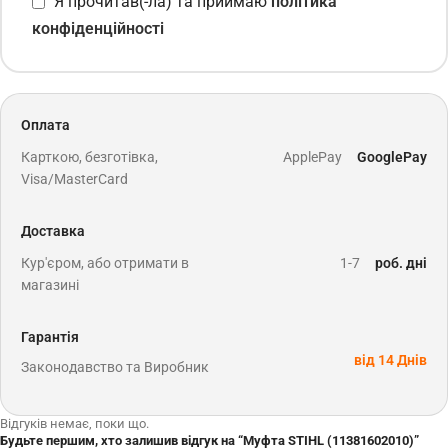
Я прочитав(-ла) та приймаю
політика
конфіденційності
Оплата
Карткою, безготівка,
ApplePay
GooglePay
Visa/MasterCard
Доставка
Кур'єром, або отримати в
1-7
роб. дні
магазині
Гарантія
від 14 Днів
Законодавство та Виробник
Відгуків немає, поки що.
Будьте першим, хто залишив відгук на “Муфта STIHL (11381602010)”