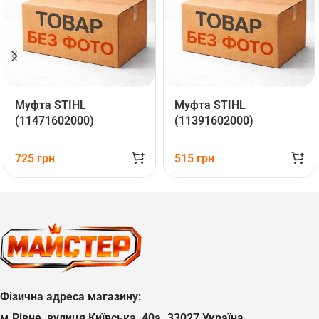
Муфта STIHL
Муфта STIHL
(11471602000)
(11391602000)
725
грн
515
грн
Фізична адреса магазину:
м.Рівне, вулиця Київська, 40а. 33027 Україна