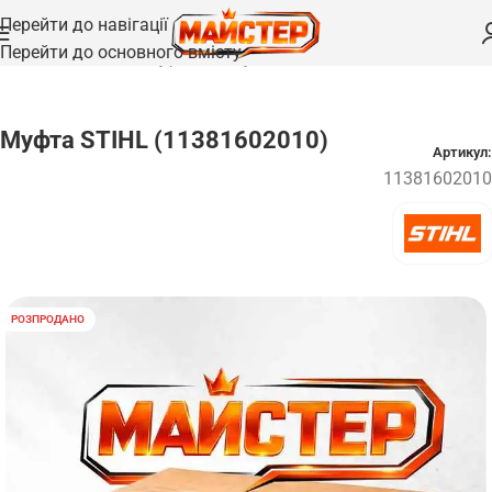
Перейти до навігації
Перейти до основного вмісту
Головна
/
Запчастини
/
Муфти та зєднувачі
Муфта STIHL (11381602010)
Артикул:
11381602010
РОЗПРОДАНО