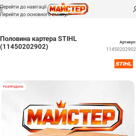
Перейти до навігації
Перейти до основного вмісту
Головна
/
Запчастини
/
Корпуси та кришки
Половина картера STIHL
Артикул:
(11450202902)
11450202902
РОЗПРОДАНО