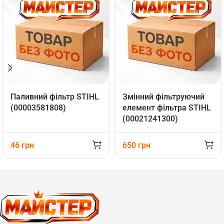
Паливний фільтр STIHL
Змінний фільтруючий
(00003581808)
елемент фільтра STIHL
(00021241300)
46
грн
650
грн