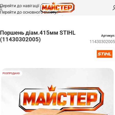
Перейти до навігації
Перейти до основного вмісту
Головна
/
Запчастини
/
Поршні та циліндри
Поршень діам.415мм STIHL
Артикул:
(11430302005)
11430302005
РОЗПРОДАНО