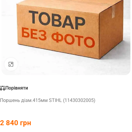
Натисніть, щоб збільшити
Порівняти
Поршень діам.415мм STIHL (11430302005)
2 840
грн