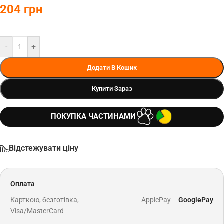
204
грн
-
+
Додати В Кошик
Купити Зараз
ПОКУПКА ЧАСТИНАМИ
Відстежувати ціну
Оплата
Карткою, безготівка,
ApplePay
GooglePay
Visa/MasterCard