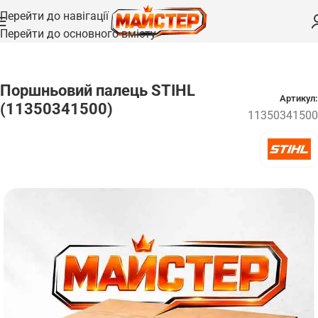
Перейти до навігації
Перейти до основного вмісту
Головна
/
Запчастини
/
Пальці та осі
Поршньовий палець STIHL
Артикул:
(11350341500)
11350341500