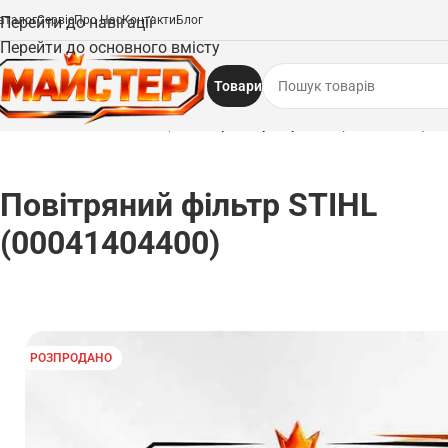
аталог
Перейти до навігації
Сервіс
Про Нас
Контакти
Блог
Перейти до основного вмісту
Товари
Головна
/
Запчастини
/
Фільтри
/
Повітряний фільтр STIHL (00041404400)
Повітряний фільтр STIHL
(00041404400)
РОЗПРОДАНО