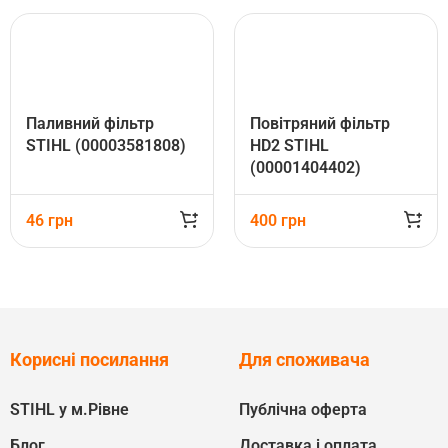
Паливний фільтр
Повітряний фільтр
STIHL (00003581808)
HD2 STIHL
(00001404402)
46
грн
400
грн
Корисні посилання
Для споживача
STIHL у м.Рівне
Публічна оферта
Блог
Доставка і оплата