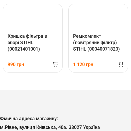
Кришка фільтра в
Ремкомлект
зборі STIHL
(повітряний фільтр)
(00021401001)
STIHL (00040071820)
990
грн
1 120
грн
Фізична адреса магазину:
м.Рівне, вулиця Київська, 40а. 33027 Україна