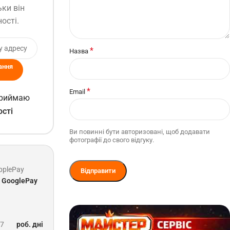
ьки він
ості.
*
Назва
ання
*
Email
 приймаю
ості
Ви повинні бути авторизовані, щоб додавати
фотографії до свого відгуку.
pplePay
GooglePay
-7
роб. дні