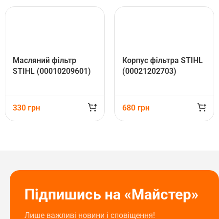
Масляний фільтр
Корпус фільтра STIHL
STIHL (00010209601)
(00021202703)
330
грн
680
грн
Підпишись на «Майстер»
Лише важливі новини і сповіщення!