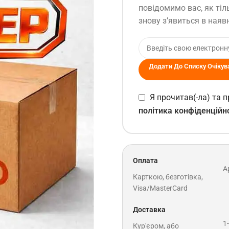
повідомимо вас, як тіл
знову з’явиться в наявн
Додати До Списку Очікув
Я прочитав(-ла) та
політика конфіденційн
Оплата
A
Карткою, безготівка,
Visa/MasterCard
Доставка
1
Кур'єром, або