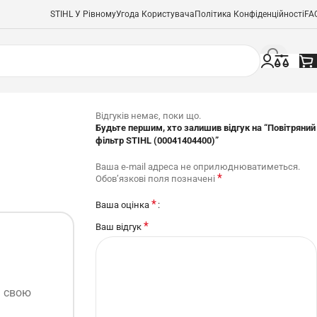
STIHL У Рівному
Угода Користувача
Політика Конфіденційності
FA
Відгуків немає, поки що.
Будьте першим, хто залишив відгук на “Повітряний
фільтр STIHL (00041404400)”
Ваша e-mail адреса не оприлюднюватиметься.
*
Обов’язкові поля позначені
*
Ваша оцінка
*
Ваш відгук
ь свою