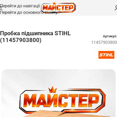
Перейти до навігації
Перейти до основного вмісту
Головна
/
Запчастини
/
Підшипники та шайби
Пробка підшипника STIHL
Артикул:
(11457903800)
11457903800