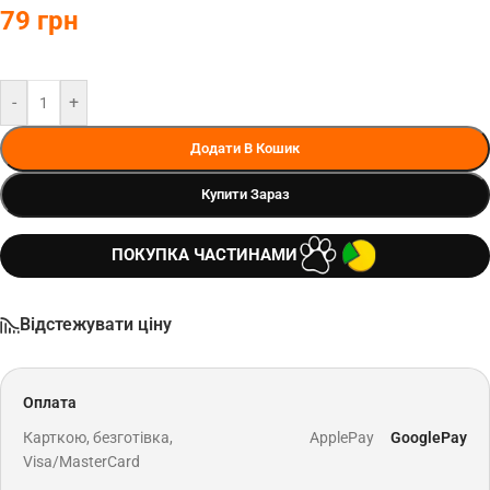
79
грн
-
+
Додати В Кошик
Купити Зараз
ПОКУПКА ЧАСТИНАМИ
Відстежувати ціну
Оплата
Карткою, безготівка,
ApplePay
GooglePay
Visa/MasterCard