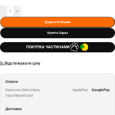
-
+
Додати В Кошик
Купити Зараз
ПОКУПКА ЧАСТИНАМИ
Відстежувати ціну
Оплата
Карткою, безготівка,
ApplePay
GooglePay
Visa/MasterCard
Доставка