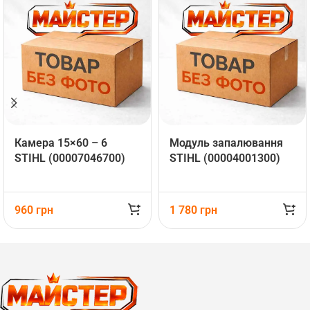
Камера 15×60 – 6
Mодуль запалювання
STIHL (00007046700)
STIHL (00004001300)
960
грн
1 780
грн