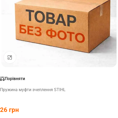
Натисніть, щоб збільшити
Порівняти
Пружина муфти зчеплення STIHL
26
грн