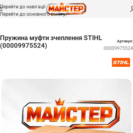
Перейти до навігації
Перейти до основного вмісту
Головна
/
Запчастини
Пружина муфти зчеплення STIHL
Артикул:
(00009975524)
00009975524