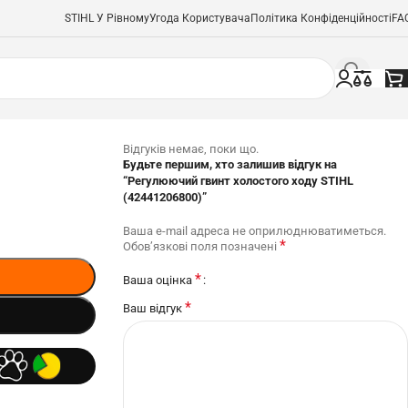
STIHL У Рівному
Угода Користувача
Політика Конфіденційності
FA
Відгуків немає, поки що.
Будьте першим, хто залишив відгук на
“Регулюючий гвинт холостого ходу STIHL
(42441206800)”
Ваша e-mail адреса не оприлюднюватиметься.
*
Обов’язкові поля позначені
*
Ваша оцінка
*
Ваш відгук