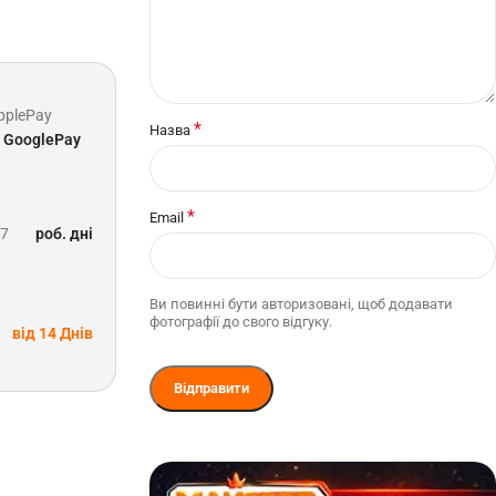
pplePay
*
Назва
GooglePay
*
Email
-7
роб. дні
Ви повинні бути авторизовані, щоб додавати
фотографії до свого відгуку.
від 14 Днів