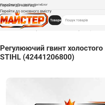
аталог
Перейти до навігації
Сервіс
Про Нас
Контакти
Блог
Перейти до основного вмісту
Товари
Головна
/
Запчастини
/
Регулюючий гвинт холостого ходу STIHL (42441206
Регулюючий гвинт холостого
STIHL (42441206800)