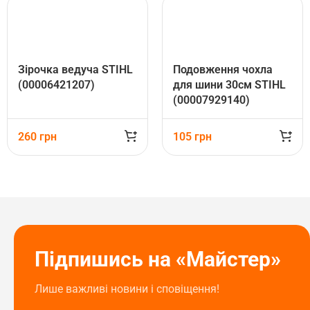
Зірочка ведуча STIHL
Подовження чохла
(00006421207)
для шини 30см STIHL
(00007929140)
260
грн
105
грн
Підпишись на «Майстер»
Лише важливі новини і сповіщення!