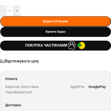
-
+
Додати В Кошик
Купити Зараз
ПОКУПКА ЧАСТИНАМИ
Відстежувати ціну
Оплата
Карткою, безготівка,
ApplePay
GooglePay
Visa/MasterCard
Доставка