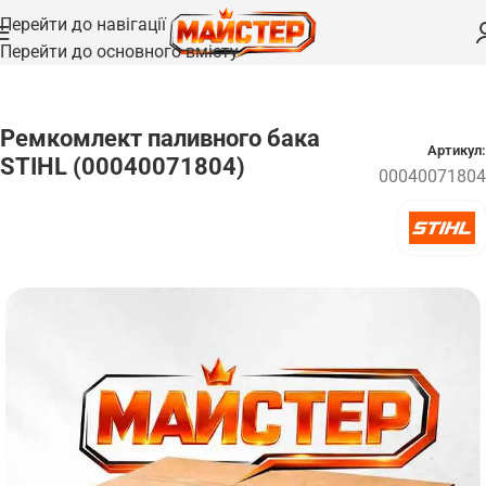
Перейти до навігації
Перейти до основного вмісту
Головна
/
Запчастини
Ремкомлект паливного бака
Артикул:
STIHL (00040071804)
00040071804