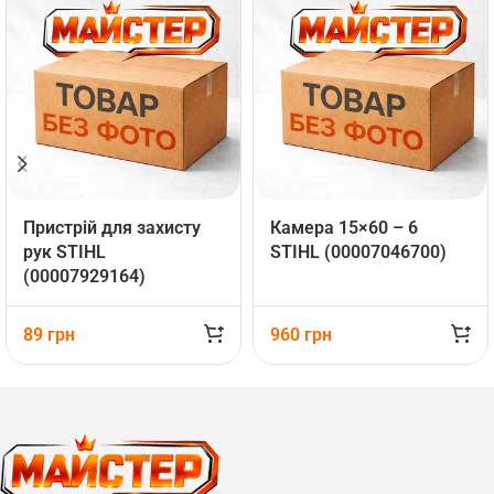
Пристрій для захисту
Камера 15×60 – 6
рук STIHL
STIHL (00007046700)
(00007929164)
89
грн
960
грн