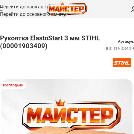
Перейти до навігації
Перейти до основного вмісту
Головна
/
Запчастини
/
Стартери та пускові системи
Рукоятка ElastoStart 3 мм STIHL
Артикул:
(00001903409)
00001903409
РОЗПРОДАНО