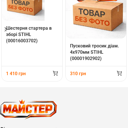
Шестерня стартера в
зборі STIHL
(00016003702)
Пусковий тросик діам.
4х970мм STIHL
(00001902902)
1 410
грн
310
грн