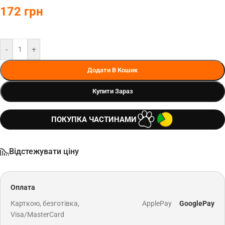
172
грн
-
+
Додати В Кошик
Купити Зараз
ПОКУПКА ЧАСТИНАМИ
Відстежувати ціну
Оплата
Карткою, безготівка,
ApplePay
GooglePay
Visa/MasterCard