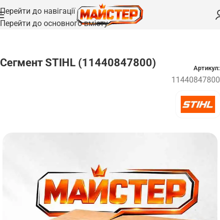
Перейти до навігації
Перейти до основного вмісту
Головна
/
Запчастини
/
Вали та осі
Сегмент STIHL (11440847800)
Артикул:
11440847800