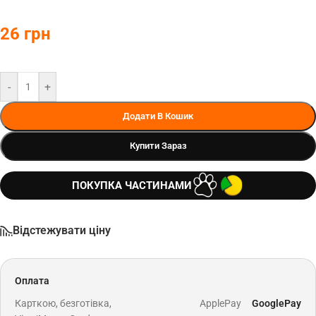
26
грн
-
+
Додати В Кошик
Купити Зараз
ПОКУПКА ЧАСТИНАМИ
Відстежувати ціну
Оплата
Карткою, безготівка,
ApplePay
GooglePay