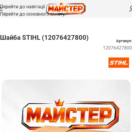
Перейти до навігації
Перейти до основного вмісту
Головна
/
Запчастини
/
Підшипники та шайби
Шайба STIHL (12076427800)
Артикул:
12076427800