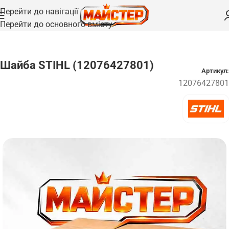
Перейти до навігації
Перейти до основного вмісту
Головна
/
Запчастини
/
Підшипники та шайби
Шайба STIHL (12076427801)
Артикул:
12076427801