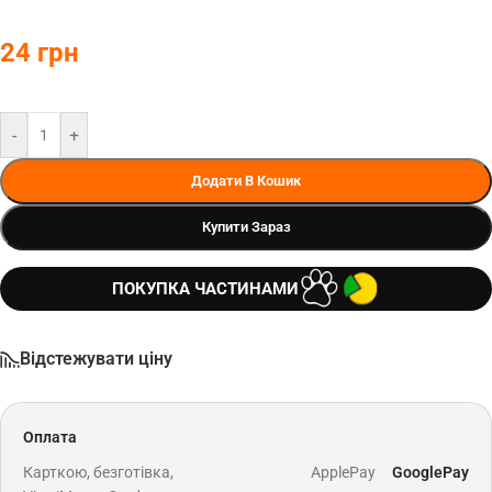
24
грн
-
+
Додати В Кошик
Купити Зараз
ПОКУПКА ЧАСТИНАМИ
Відстежувати ціну
Оплата
Карткою, безготівка,
ApplePay
GooglePay