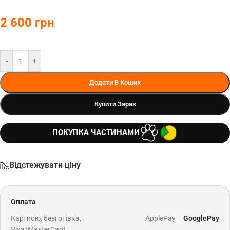
2 600
грн
-
+
Додати В Кошик
Купити Зараз
ПОКУПКА ЧАСТИНАМИ
Відстежувати ціну
Оплата
Карткою, безготівка,
ApplePay
GooglePay
Visa/MasterCard