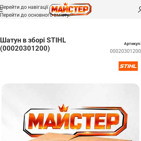
Перейти до навігації
Перейти до основного вмісту
Головна
/
Запчастини
/
Вали та осі
Шатун в зборі STIHL
Артикул:
(00020301200)
00020301200