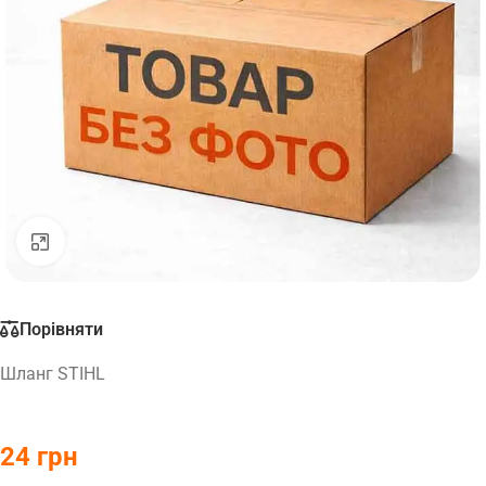
Натисніть, щоб збільшити
Порівняти
Шланг STIHL
24
грн