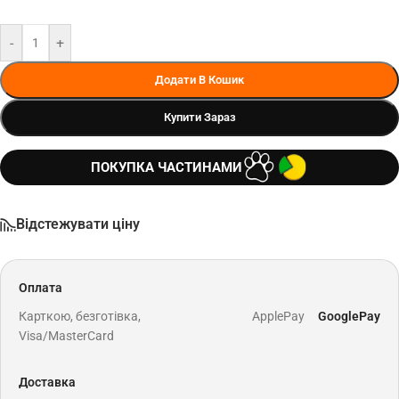
-
+
Додати В Кошик
Купити Зараз
ПОКУПКА ЧАСТИНАМИ
Відстежувати ціну
Оплата
Карткою, безготівка,
ApplePay
GooglePay
Visa/MasterCard
Доставка