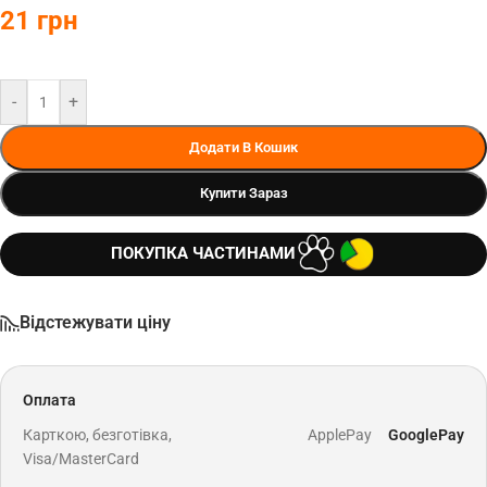
21
грн
-
+
Додати В Кошик
Купити Зараз
ПОКУПКА ЧАСТИНАМИ
Відстежувати ціну
Оплата
Карткою, безготівка,
ApplePay
GooglePay
Visa/MasterCard