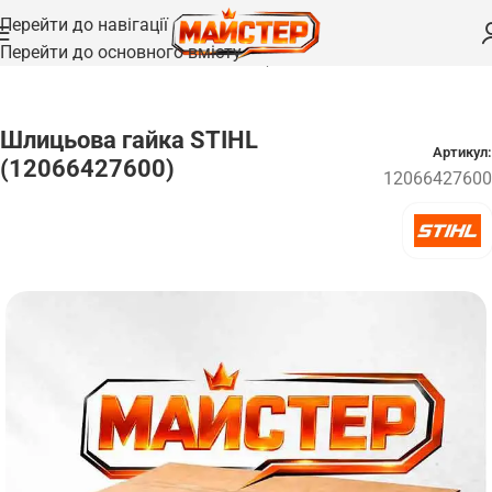
Перейти до навігації
Перейти до основного вмісту
Головна
/
Запчастини
/
Гвинти болти та кріплення
Шлицьова гайка STIHL
Артикул:
(12066427600)
12066427600