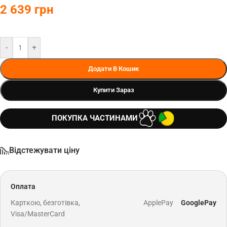
2 639
грн
-
+
Додати В Кошик
Купити Зараз
ПОКУПКА ЧАСТИНАМИ
Відстежувати ціну
Оплата
Карткою, безготівка,
ApplePay
GooglePay
Visa/MasterCard