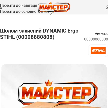
Перейти до навігації
Перейти до основного вмісту
Головна
/
Запчастини
/
Захисні кожухи та щитки
Шолом захисний DYNAMIC Ergo
Артикул:
STIHL (00008880808)
00008880808