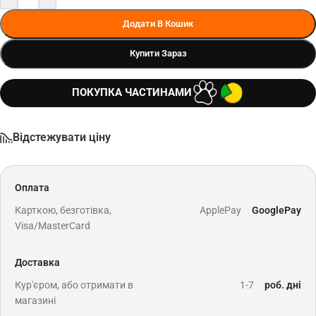
Додати В Кошик
Купити Зараз
ПОКУПКА ЧАСТИНАМИ
Відстежувати ціну
Оплата
Карткою, безготівка,
ApplePay
GooglePay
Visa/MasterCard
Доставка
Кур'єром, або отримати в
1-7
роб. дні
магазині