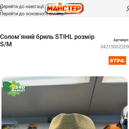
Перейти до навігації
Перейти до основного вмісту
Головна
/
Одяг та взуття
Солом’яний бриль STIHL розмір
Артикул:
S/M
04215002209