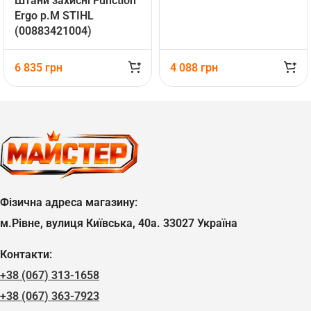
Штани захисні Function
Ergo р.М STIHL
(00883421004)
6 835
грн
4 088
грн
Фізична адреса магазину:
м.Рівне, вулиця Київська, 40а. 33027 Україна
Контакти:
+38 (067) 313-1658
+38 (067) 363-7923