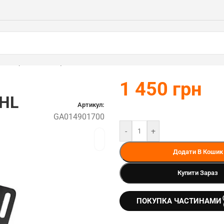
STIHL (GA014901700)
1 450
грн
IHL
Артикул:
GA014901700
-
+
Додати В Кошик
Купити Зараз
ПОКУПКА ЧАСТИНАМИ