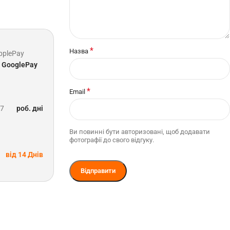
*
Назва
pplePay
GooglePay
*
Email
-7
роб. дні
Ви повинні бути авторизовані, щоб додавати
фотографії до свого відгуку.
від 14 Днів