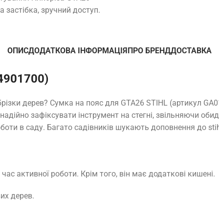
 застібка, зручний доступ.
ОПИС
ДОДАТКОВА ІНФОРМАЦІЯ
ПРО БРЕНД
ДОСТАВКА
4901700)
брізки дерев? Сумка на пояс для GTA26 STIHL (артикул GA0
надійно зафіксувати інструмент на стегні, звільняючи обид
ти в саду. Багато садівників шукають доповнення до stihl 
час активної роботи. Крім того, він має додаткові кишені.
их дерев.