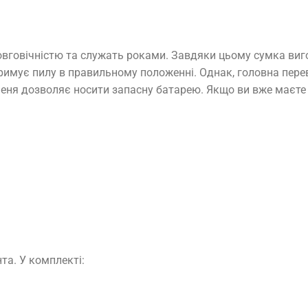
вговічністю та служать роками. Завдяки цьому сумка вигот
римує пилу в правильному положенні. Однак, головна пере
шеня дозволяє носити запасну батарею. Якщо ви вже маєте s
та. У комплекті: