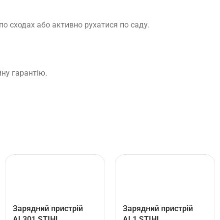
по сходах або активно рухатися по саду.
ну гарантію.
Зарядний пристрій
Зарядний пристрій
AL301 STIHL
AL1 STIHL