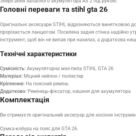
Зберігання запасного акумулятора AS 2 під рукою.
Головні переваги та stihl gta 26
Оригінальні аксесуари STIHL відрізняються винятковою до
прорізається ланцюгом. Посилена задня стінка надійно ут
інструмент, щоб він не випав при нахилах, а додаткова ки
Технічні характеристики
Сумісність:
Акумуляторна міні-пила STIHL GTA 26
Матеріал:
Міцний нейлон / поліестер
Кріплення:
На поясний ремінь
Додатково:
Ремінець-фіксатор, кишеня для акумулятора
Комплектація
Ви отримуєте оригінальний аксесуар для носіння інструмен
Сумка-кобура на пояс для GTA 26.