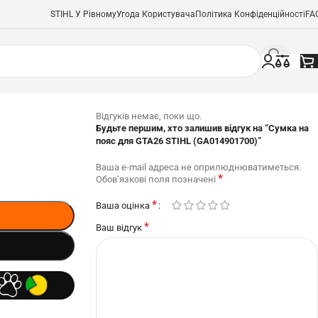
STIHL У Рівному
Угода Користувача
Політика Конфіденційності
FA
Відгуків немає, поки що.
Будьте першим, хто залишив відгук на “Сумка на
пояс для GTA26 STIHL (GA014901700)”
Ваша e-mail адреса не оприлюднюватиметься.
*
Обов’язкові поля позначені
*
Ваша оцінка
*
Ваш відгук