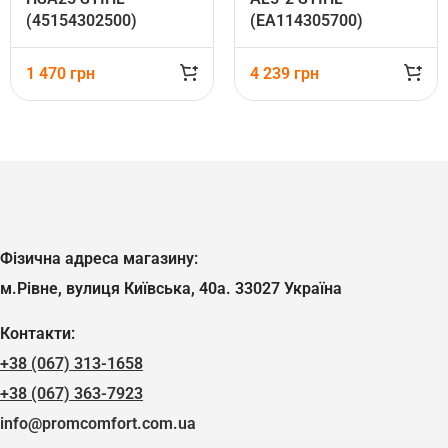
(45154302500)
(EA114305700)
1 470
грн
4 239
грн
Фізична адреса магазину:
м.Рівне, вулиця Київська, 40а. 33027 Україна
Контакти:
+38 (067) 313-1658
+38 (067) 363-7923
info@promcomfort.com.ua