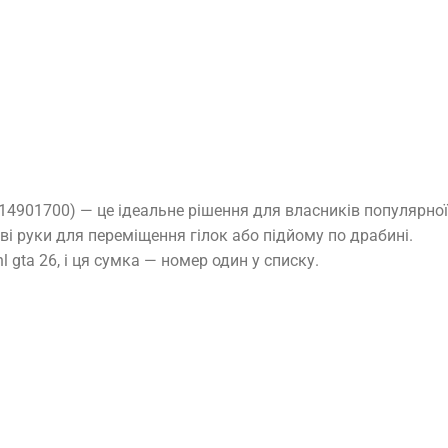
14901700) — це ідеальне рішення для власників популярної
ві руки для переміщення гілок або підйому по драбині.
gta 26, і ця сумка — номер один у списку.