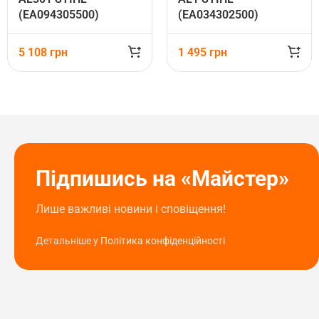
(EA094305500)
(EA034302500)
5 108
грн
1 495
грн
Підпишись на «Майстер»
Лише важливі новини і сповіщення!
Детальніше у
Політика конфіденційності