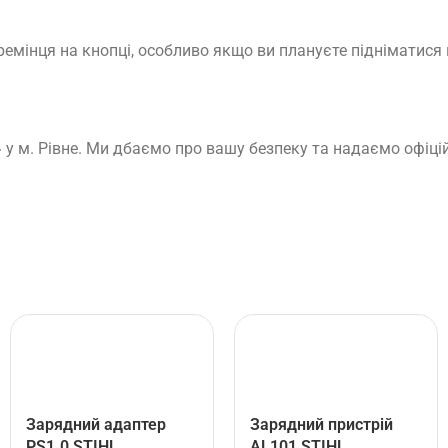
емінця на кнопці, особливо якщо ви плануєте підніматися 
у м. Рівне. Ми дбаємо про вашу безпеку та надаємо офіцій
Зарядний адаптер
Зарядний пристрій
PS1.0 STIHL
AL101 STIHL