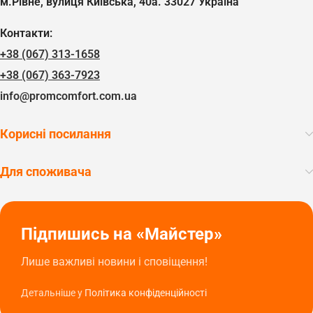
м.Рівне, вулиця Київська, 40а. 33027 Україна
Контакти:
+38 (067) 313-1658
+38 (067) 363-7923
info@promcomfort.com.ua
Корисні посилання
Для споживача
Підпишись на «Майстер»
Лише важливі новини і сповіщення!
Детальніше у
Політика конфіденційності