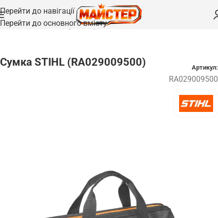
Перейти до навігації
Перейти до основного вмісту
Головна
/
Запчастини
/
Сумки та рюкзаки
Сумка STIHL (RA029009500)
Артикул:
RA029009500