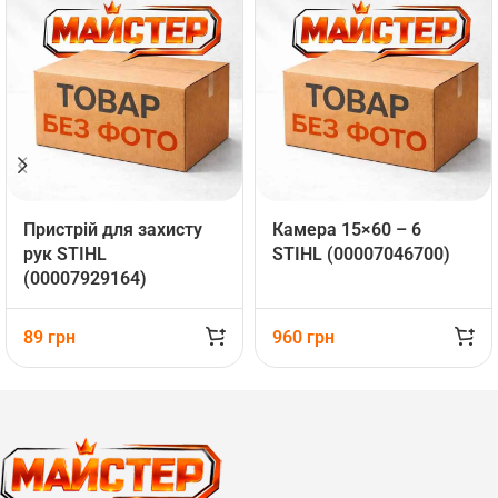
Пристрій для захисту
Камера 15×60 – 6
рук STIHL
STIHL (00007046700)
(00007929164)
89
грн
960
грн