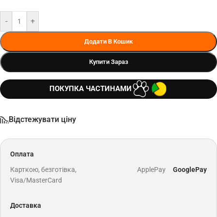
-
+
Додати В Кошик
Купити Зараз
ПОКУПКА ЧАСТИНАМИ
Відстежувати ціну
Оплата
Карткою, безготівка,
ApplePay
GooglePay
Visa/MasterCard
Доставка