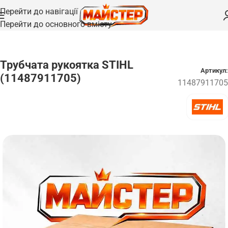
Перейти до навігації
Перейти до основного вмісту
Головна
/
Запчастини
Трубчата рукоятка STIHL
Артикул:
(11487911705)
11487911705