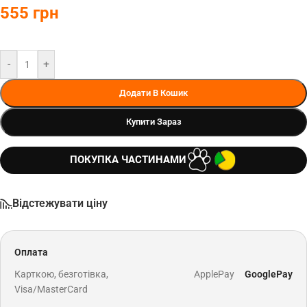
555
грн
-
+
Додати В Кошик
Купити Зараз
ПОКУПКА ЧАСТИНАМИ
Відстежувати ціну
Оплата
Карткою, безготівка,
ApplePay
GooglePay
Visa/MasterCard