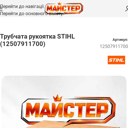
Перейти до навігації
Перейти до основного вмісту
Головна
/
Запчастини
/
Шланги та трубки
Трубчата рукоятка STIHL
Артикул:
(12507911700)
12507911700