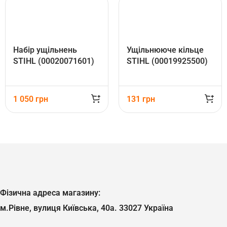
Набір ущільнень
Ущільнююче кільце
STIHL (00020071601)
STIHL (00019925500)
1 050
грн
131
грн
Фізична адреса магазину:
м.Рівне, вулиця Київська, 40а. 33027 Україна