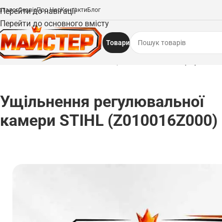
аталог
Перейти до навігації
Сервіс
Про Нас
Контакти
Блог
Перейти до основного вмісту
Товари
Головна
/
Запчастини
/
Ущільнення та прокладки
/
Ущільнення регулювальн
Ущільнення регулювальної
камери STIHL (Z010016Z000)