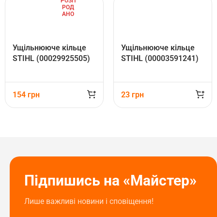
РОЗП
РОД
АНО
Ущільнююче кільце
Ущільнююче кільце
STIHL (00029925505)
STIHL (00003591241)
154
грн
23
грн
Підпишись на «Майстер»
Лише важливі новини і сповіщення!