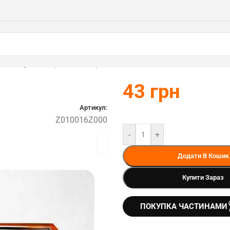
ої камери STIHL (Z010016Z000)
43
грн
Артикул:
Z010016Z000
-
+
Додати В Кошик
Купити Зараз
ПОКУПКА ЧАСТИНАМИ