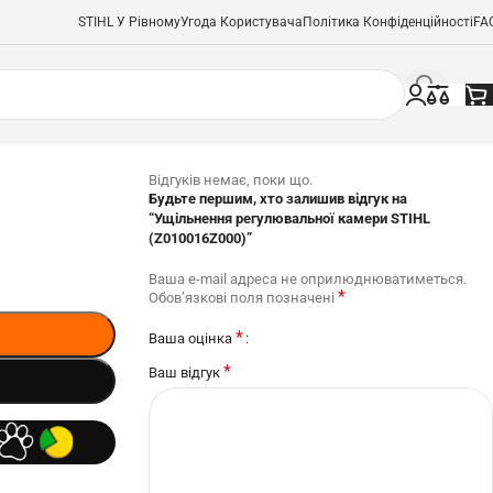
STIHL У Рівному
Угода Користувача
Політика Конфіденційності
FA
Відгуків немає, поки що.
Будьте першим, хто залишив відгук на
“Ущільнення регулювальної камери STIHL
(Z010016Z000)”
Ваша e-mail адреса не оприлюднюватиметься.
*
Обов’язкові поля позначені
*
Ваша оцінка
*
Ваш відгук