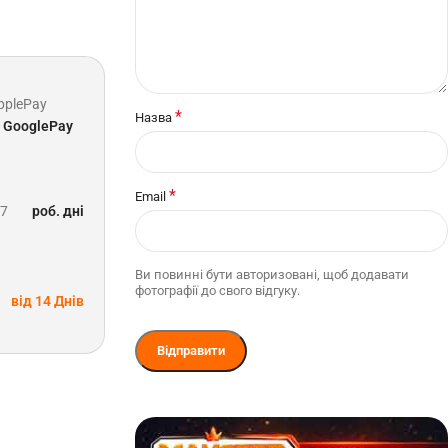
pplePay
*
Назва
GooglePay
*
Email
-7
роб. дні
Ви повинні бути авторизовані, щоб додавати
фотографії до свого відгуку.
від 14 Днів