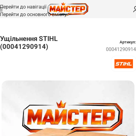
Перейти до навігації
Перейти до основного вмісту
Головна
/
Запчастини
Ущільнення STIHL
Артикул:
(00041290914)
00041290914