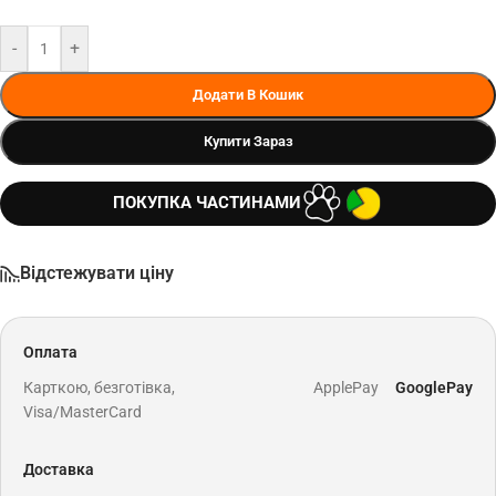
-
+
Додати В Кошик
Купити Зараз
ПОКУПКА ЧАСТИНАМИ
Відстежувати ціну
Оплата
Карткою, безготівка,
ApplePay
GooglePay
Visa/MasterCard
Доставка