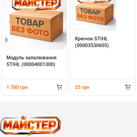
Крючок STIHL
(00003530605)
Mодуль запалювання
STIHL (00004001300)
1 780
грн
25
грн