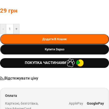
29
грн
-
+
Додати В Кошик
Купити Зараз
ПОКУПКА ЧАСТИНАМИ
Відстежувати ціну
Оплата
Карткою, безготівка,
ApplePay
GooglePay
Visa/MasterCard