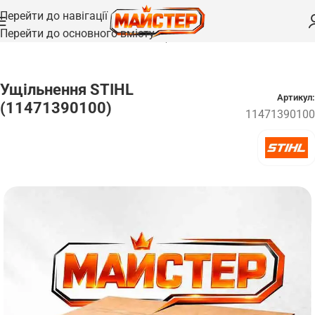
Перейти до навігації
Перейти до основного вмісту
Головна
/
Запчастини
/
Ущільнення та прокладки
Ущільнення STIHL
Артикул:
(11471390100)
11471390100