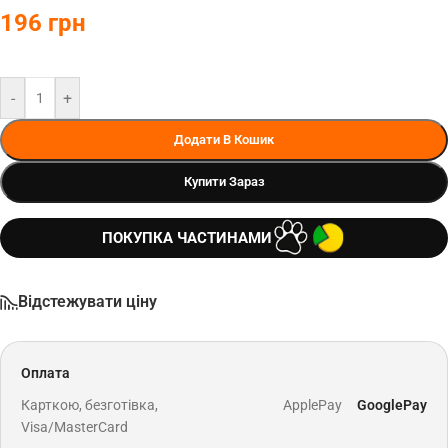
196
грн
-
+
Додати В Кошик
Купити Зараз
ПОКУПКА ЧАСТИНАМИ
Відстежувати ціну
Оплата
Карткою, безготівка,
ApplePay
GooglePay
Visa/MasterCard