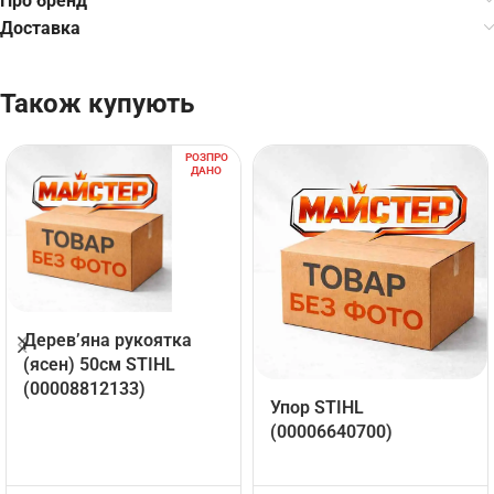
Про бренд
Доставка
Також купують
РОЗПРО
ДАНО
Дерев’яна рукоятка
(ясен) 50см STIHL
(00008812133)
Упор STIHL
(00006640700)