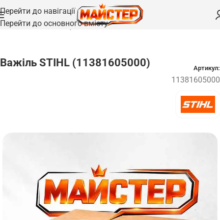
Перейти до навігації
Перейти до основного вмісту
Головна
/
Запчастини
/
Рукоятки та важелі
Важіль STIHL (11381605000)
Артикул:
11381605000