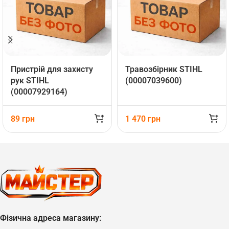
Пристрій для захисту
Травозбірник STIHL
рук STIHL
(00007039600)
(00007929164)
89
грн
1 470
грн
Фізична адреса магазину: