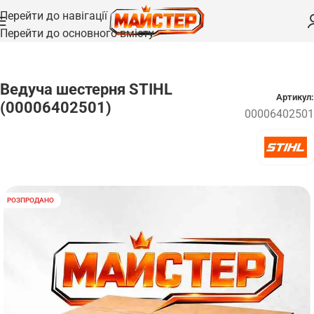
Перейти до навігації
Перейти до основного вмісту
Головна
/
Запчастини
Ведуча шестерня STIHL
Артикул:
(00006402501)
00006402501
РОЗПРОДАНО