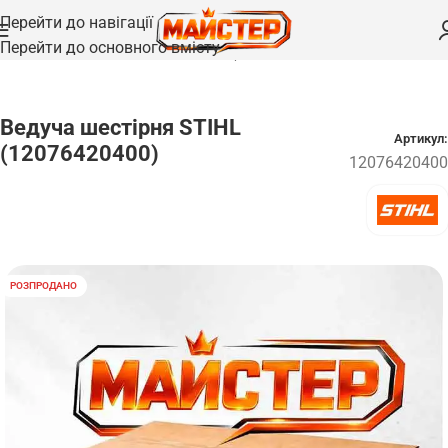
Перейти до навігації
Перейти до основного вмісту
Головна
/
Запчастини
/
Колеса та шестерні
Ведуча шестірня STIHL
Артикул:
(12076420400)
12076420400
РОЗПРОДАНО