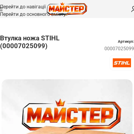
Перейти до навігації
Перейти до основного вмісту
Головна
/
Запчастини
Втулка ножа STIHL
Артикул:
(00007025099)
00007025099