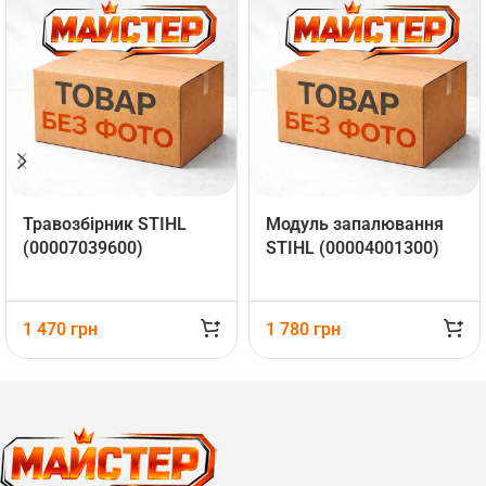
Травозбірник STIHL
Mодуль запалювання
(00007039600)
STIHL (00004001300)
1 470
грн
1 780
грн