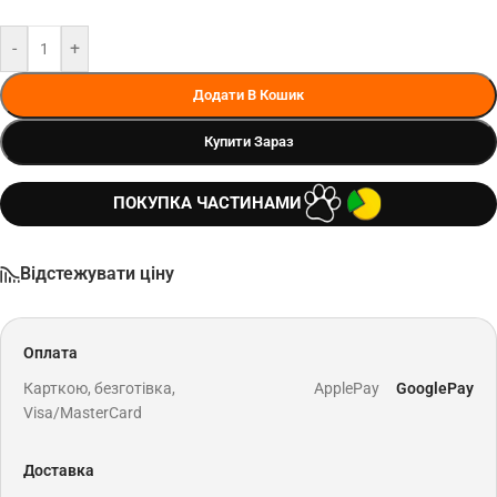
-
+
Додати В Кошик
Купити Зараз
ПОКУПКА ЧАСТИНАМИ
Відстежувати ціну
Оплата
Карткою, безготівка,
ApplePay
GooglePay
Visa/MasterCard
Доставка