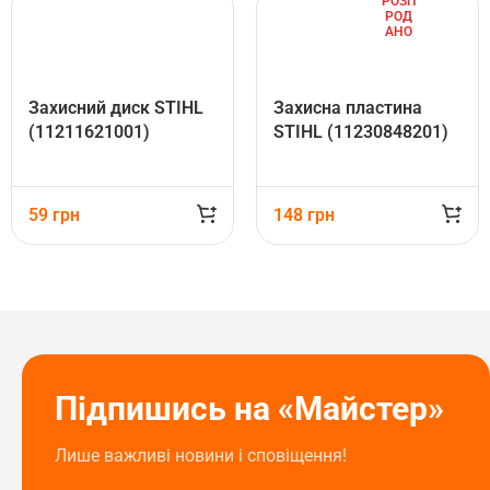
РОЗП
РОД
АНО
Захисний диск STIHL
Захисна пластина
(11211621001)
STIHL (11230848201)
59
грн
148
грн
Підпишись на «Майстер»
Лише важливі новини і сповіщення!