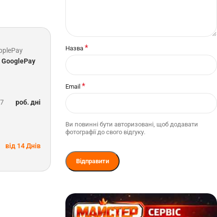
*
Назва
pplePay
GooglePay
*
Email
-7
роб. дні
Ви повинні бути авторизовані, щоб додавати
фотографії до свого відгуку.
від 14 Днів