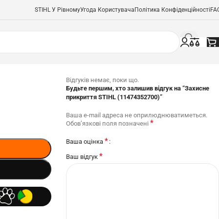
STIHL У Рівному
Угода Користувача
Політика Конфіденційності
FA
Відгуків немає, поки що.
Будьте першим, хто залишив відгук на “Захисне
прикриття STIHL (11474352700)”
Ваша e-mail адреса не оприлюднюватиметься.
*
Обов’язкові поля позначені
*
Ваша оцінка
*
Ваш відгук