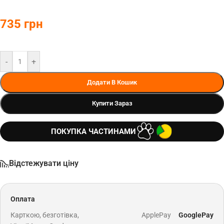
735
грн
-
+
Додати В Кошик
Купити Зараз
ПОКУПКА ЧАСТИНАМИ
Відстежувати ціну
Оплата
Карткою, безготівка,
ApplePay
GooglePay