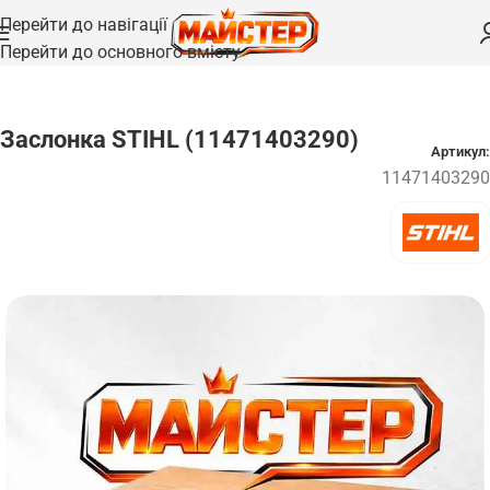
Перейти до навігації
Перейти до основного вмісту
Головна
/
Запчастини
/
Клапани
Заслонка STIHL (11471403290)
Артикул:
11471403290