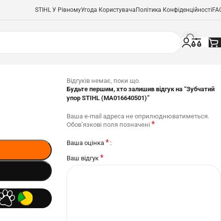
STIHL У Рівному
Угода Користувача
Політика Конфіденційності
FA
Відгуків немає, поки що.
Будьте першим, хто залишив відгук на “Зубчатий
упор STIHL (MA016640501)”
Ваша e-mail адреса не оприлюднюватиметься.
*
Обов’язкові поля позначені
*
Ваша оцінка
*
Ваш відгук