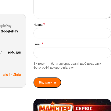
*
Назва
pplePay
GooglePay
*
Email
-7
роб. дні
Ви повинні бути авторизовані, щоб додавати
фотографії до свого відгуку.
від 14 Днів