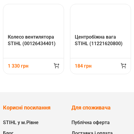
Колесо вентилятора
Центробіжна вага
STIHL (00126434401)
STIHL (11221620800)
1 330
грн
184
грн
Корисні посилання
Для споживача
STIHL у м.Рівне
Публічна оферта
Блог
Доставка і оплата