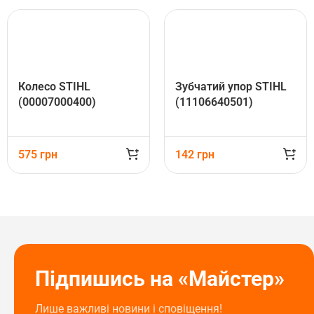
Колесо STIHL
Зубчатий упор STIHL
(00007000400)
(11106640501)
575
грн
142
грн
Підпишись на «Майстер»
Лише важливі новини і сповіщення!