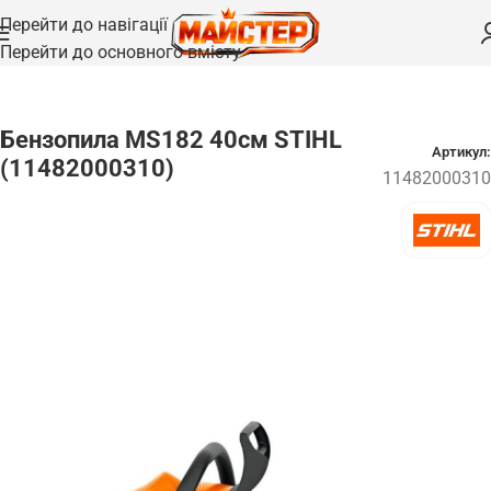
Перейти до навігації
Перейти до основного вмісту
Головна
/
Ланцюгові пили
/
Бензопили
Бензопила MS182 40см STIHL
Артикул:
(11482000310)
11482000310