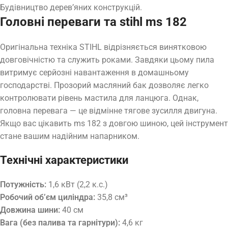
Будівництво дерев’яних конструкцій.
Головні переваги та stihl ms 182
Оригінальна техніка STIHL відрізняється винятковою
довговічністю та служить роками. Завдяки цьому пила
витримує серйозні навантаження в домашньому
господарстві. Прозорий масляний бак дозволяє легко
контролювати рівень мастила для ланцюга. Однак,
головна перевага — це відмінне тягове зусилля двигуна.
Якщо вас цікавить ms 182 з довгою шиною, цей інструмент
стане вашим надійним напарником.
Технічні характеристики
Потужність:
1,6 кВт (2,2 к.с.)
Робочий об’єм циліндра:
35,8 см³
Довжина шини:
40 см
Вага (без палива та гарнітури):
4,6 кг