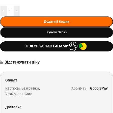
-
+
Додати В Кошик
Купити Зараз
ПОКУПКА ЧАСТИНАМИ
Відстежувати ціну
Оплата
Карткою, безготівка,
ApplePay
GooglePay
Visa/MasterCard
Доставка