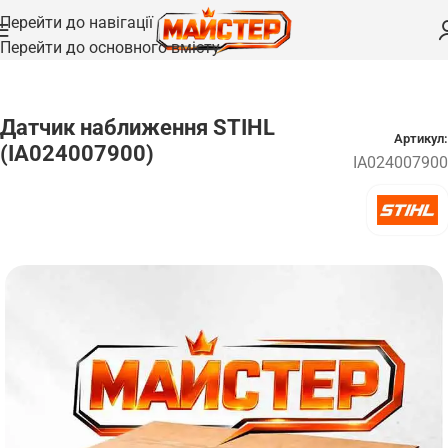
Перейти до навігації
Перейти до основного вмісту
Головна
/
Запчастини
Датчик наближення STIHL
Артикул:
(IA024007900)
IA024007900