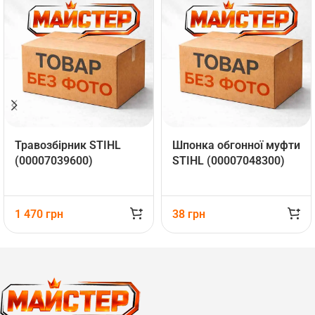
Травозбірник STIHL
Шпонка обгонної муфти
(00007039600)
STIHL (00007048300)
1 470
грн
38
грн