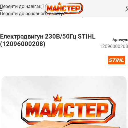
Перейти до навігації
Перейти до основного вмісту
Головна
/
Запчастини
/
Електродвигуни та електроніка
Електродвигун 230В/50Гц STIHL
Артикул:
(12096000208)
12096000208