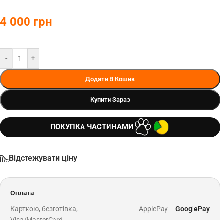
4 000
грн
-
+
Додати В Кошик
Купити Зараз
ПОКУПКА ЧАСТИНАМИ
Відстежувати ціну
Оплата
Карткою, безготівка,
ApplePay
GooglePay
Visa/MasterCard