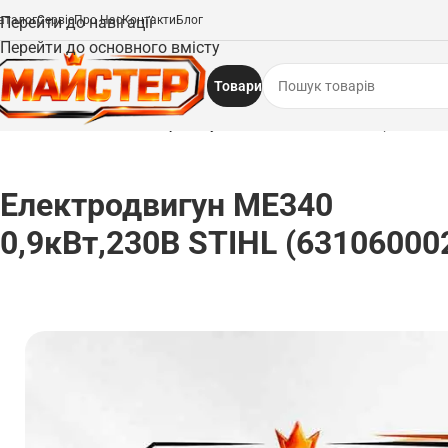
аталог
Перейти до навігації
Сервіс
Про Нас
Контакти
Блог
Перейти до основного вмісту
Товари
Головна
/
Запчастини
/
Електродвигун МЕ340 0,9кВт,230В STIHL (63106000
Електродвигун МЕ340
0,9кВт,230В STIHL (63106000