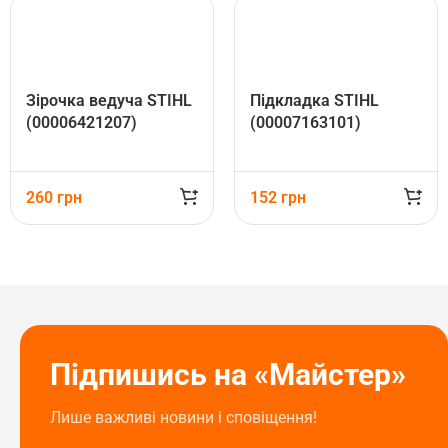
Зірочка ведуча STIHL
Підкладка STIHL
(00006421207)
(00007163101)
260
грн
152
грн
Підпишись на «Майстер»
Лише важливі новини і сповіщення!