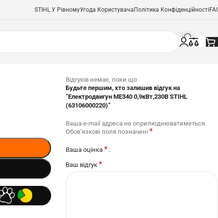
STIHL У Рівному
Угода Користувача
Політика Конфіденційності
FA
Відгуків немає, поки що.
Будьте першим, хто залишив відгук на
“Електродвигун МЕ340 0,9кВт,230В STIHL
(63106000220)”
Ваша e-mail адреса не оприлюднюватиметься.
*
Обов’язкові поля позначені
*
Ваша оцінка
*
Ваш відгук