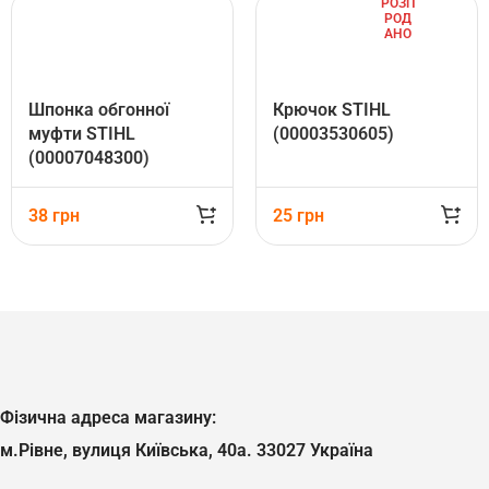
РОЗП
РОД
АНО
Шпонка обгонної
Крючок STIHL
муфти STIHL
(00003530605)
(00007048300)
38
грн
25
грн
Фізична адреса магазину:
м.Рівне, вулиця Київська, 40а. 33027 Україна