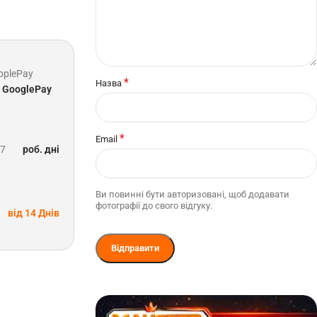
pplePay
*
Назва
GooglePay
*
Email
-7
роб. дні
Ви повинні бути авторизовані, щоб додавати
фотографії до свого відгуку.
від 14 Днів