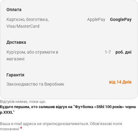
Оплата
Карткою, безготівка,
ApplePay
GooglePay
Visa/MasterCard
Доставка
Кур'єром, або отримати в
1-7
роб. дні
магазині
Гарантія
від 14 Днів
Законодавство та Виробник
Відгуків немає, поки що.
Будьте першим, хто залишив відгук на “Футболка «Stihl 100 років» чорна
р.ХХХL”
Ваша e-mail адреса не оприлюднюватиметься.
Обов’язкові поля
*
позначені