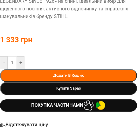
LEGENDARY SINCE 1926» на спині. Ідеальний вибір для
щоденного носіння, активного відпочинку та справжніх
шанувальників бренду STIHL.
1 333
грн
-
+
Додати В Кошик
Купити Зараз
ПОКУПКА ЧАСТИНАМИ
Відстежувати ціну