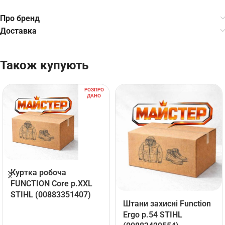
Про бренд
Доставка
Також купують
РОЗПРО
ДАНО
Куртка робоча
FUNCTION Core р.ХХL
STIHL (00883351407)
Штани захисні Function
Ergo р.54 STIHL