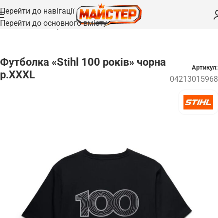
Перейти до навігації
Перейти до основного вмісту
Головна
/
Одяг та взуття
Футболка «Stihl 100 років» чорна
Артикул:
р.ХХХL
04213015968