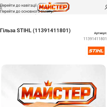
Перейти до навігації
Перейти до основного вмісту
Головна
/
Запчастини
/
Втулки та гільзи
Гільза STIHL (11391411801)
Артикул:
11391411801