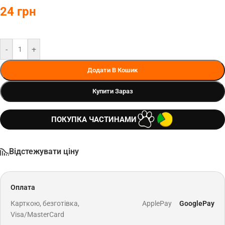
24
грн
-
+
Додати В Кошик
Купити Зараз
ПОКУПКА ЧАСТИНАМИ
Відстежувати ціну
Оплата
Карткою, безготівка,
ApplePay
GooglePay
Visa/MasterCard