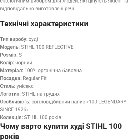
екологічним вибором для людей, які цінують якісні та
відповідально виготовлені речі.
Технічні характеристики
Тип виробу:
худі
Модель:
STIHL 100 REFLECTIVE
Розмір:
S
Колір:
чорний
Матеріал:
100% органічна бавовна
Посадка:
Regular Fit
Стиль:
унісекс
Логотип:
STIHL на грудях
Особливість:
світловідбивний напис «100 LEGENDARY
SINCE 1926»
Колекція:
STIHL 100 років
Чому варто купити худі STIHL 100
років