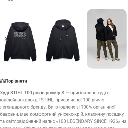
Порівняти
Худі STIHL 100 років розмір S
— оригінальне худі з
ювілейної колекції STIHL, присвяченої 100-річчю
легендарного бренду. Виготовлене зі 100% органічної
бавовни, має комфортний унісекс-крій, класичну посадку
та світловідбивний напис «100 LEGENDARY SINCE 1926» на