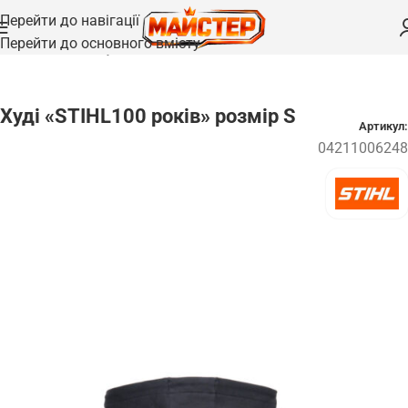
Перейти до навігації
Перейти до основного вмісту
Головна
/
Одяг та взуття
Худі «STIHL100 років» розмір S
Артикул:
04211006248