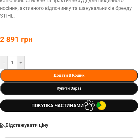
капюшоні. Стильне та практичне худі для щоденного
носіння, активного відпочинку та шанувальників бренду
STIHL.
2 891
грн
-
+
Додати В Кошик
Купити Зараз
ПОКУПКА ЧАСТИНАМИ
Відстежувати ціну