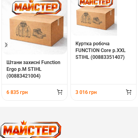
Куртка робоча
FUNCTION Core р.ХХL
STIHL (00883351407)
Штани захисні Function
Ergo р.М STIHL
(00883421004)
6 835
грн
3 016
грн